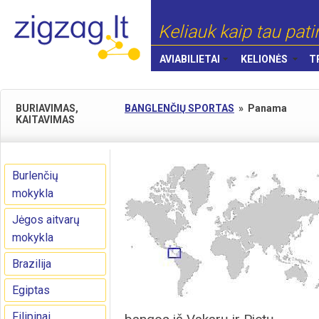
Keliauk kaip tau pati
AVIABILIETAI
KELIONĖS
T
BURIAVIMAS,
BANGLENČIŲ SPORTAS
»
Panama
KAITAVIMAS
Burlenčių
mokykla
Jėgos aitvarų
mokykla
Brazilija
Egiptas
Filipinai