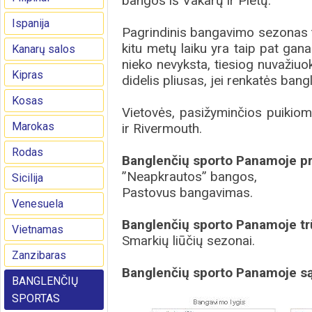
bangos iš Vakarų ir Pietų.
Ispanija
Pagrindinis bangavimo sezonas tę
kitu metų laiku yra taip pat gan
Kanarų salos
nieko nevyksta, tiesiog nuvažiuok
Kipras
didelis pliusas, jei renkatės ban
Kosas
Vietovės, pasižyminčios puikio
Marokas
ir Rivermouth.
Rodas
Banglenčių sporto Panamoje pr
”Neapkrautos” bangos,
Sicilija
Pastovus bangavimas.
Venesuela
Banglenčių sporto Panamoje t
Vietnamas
Smarkių liūčių sezonai.
Zanzibaras
Banglenčių sporto Panamoje są
BANGLENČIŲ
SPORTAS