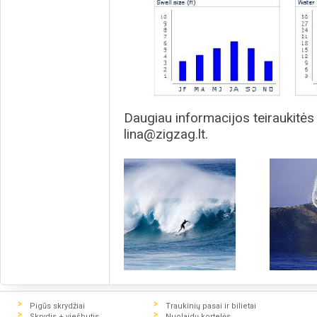
Daugiau informacijos teiraukitės
lina@zigzag.lt.
Pigūs skrydžiai
Traukinių pasai ir bilietai
Skrydis + viešbutis
Nuolaidų kortelės