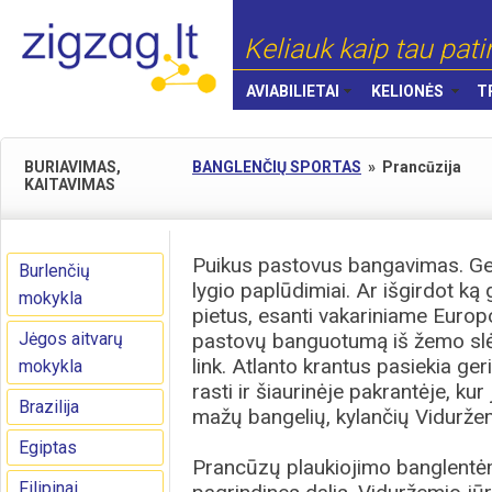
Keliauk kaip tau pati
AVIABILIETAI
KELIONĖS
T
BURIAVIMAS,
BANGLENČIŲ SPORTAS
»
Prancūzija
KAITAVIMAS
Puikus pastovus bangavimas. Ger
Burlenčių
lygio paplūdimiai. Ar išgirdot ką 
mokykla
pietus, esanti vakariniame Euro
Jėgos aitvarų
pastovų banguotumą iš žemo slėg
link. Atlanto krantus pasiekia g
mokykla
rasti ir šiaurinėje pakrantėje, kur
Brazilija
mažų bangelių, kylančių Vidurže
Egiptas
Prancūzų plaukiojimo banglentėmi
Filipinai