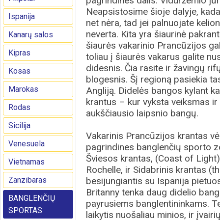
pagrindines dalis. Viduržemio jū
Neapsistosime šioje dalyje, kad
Ispanija
net nėra, tad jei palnuojate kelio
neverta. Kita yra šiaurinė pakrant
Kanarų salos
šiaurės vakarinio Prancūzijos galo
Kipras
toliau į šiaurės vakarus galite n
didesnis. Čia rasite ir žavingų ri
Kosas
blogesnis. Šį regioną pasiekia t
Marokas
Angliją. Didelės bangos kylant ka
krantus – kur vyksta veiksmas ir ku
Rodas
aukščiausio laipsnio bangų.
Sicilija
Vakarinis Prancūzijos krantas vėlg
Venesuela
pagrindines banglenčių sporto zon
Šviesos krantas, (Coast of Light) 
Vietnamas
Rochelle, ir Sidabrinis krantas (t
Zanzibaras
besijungiantis su Ispanija pietuo
Britanny tenka daug didelio banga
BANGLENČIŲ
payrusiems banglentininkams. Te
SPORTAS
laikytis nuošaliau minios, ir įvair