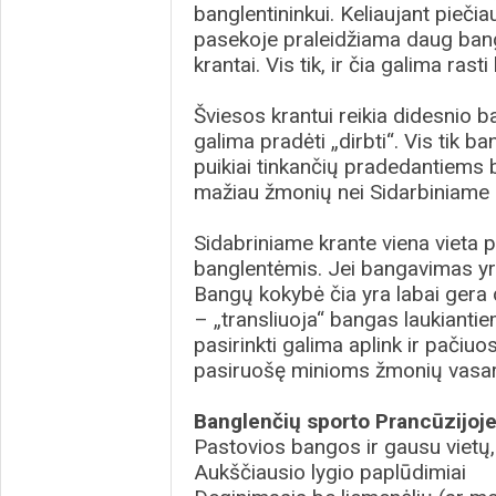
banglentininkui. Keliaujant piečia
pasekoje praleidžiama daug bang
krantai. Vis tik, ir čia galima rast
Šviesos krantui reikia didesnio 
galima pradėti „dirbti“. Vis tik ba
puikiai tinkančių pradedantiems b
mažiau žmonių nei Sidarbiniame 
Sidabriniame krante viena vieta p
banglentėmis. Jei bangavimas yra
Bangų kokybė čia yra labai gera 
– „transliuoja“ bangas laukiant
pasirinkti galima aplink ir pačiuo
pasiruošę minioms žmonių vasar
Banglenčių sporto Prancūzijoje
Pastovios bangos ir gausu vietų, 
Aukščiausio lygio paplūdimiai