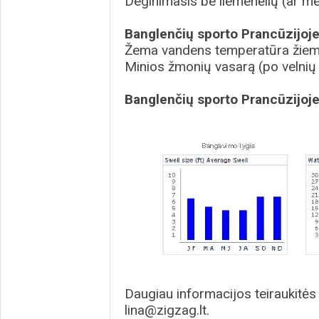
Deginimasis be liemenėlių (ar me
Banglenčių sporto Prancūzijoje
Žema vandens temperatūra žie
Minios žmonių vasarą (po velnių
Banglenčių sporto Prancūzijoje
Daugiau informacijos teiraukitės
lina@zigzag.lt.